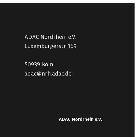
ADAC Nordrhein e.V.
Luxemburgerstr. 169
50939 Köln
adac@nrh.adac.de
Follow us on Facebook
Follow us on Instagram
ADAC Nordrhein e.V.